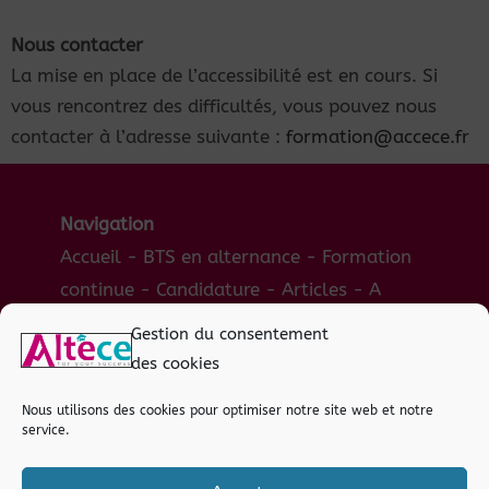
Nous
contacter
La mise en place de l’accessibilité est en cours. Si
vous rencontrez des difficultés, vous pouvez nous
contacter
à l’adresse
suivante :
formation
@
accece.fr
Navigation
Accueil
-
BTS en alternance
-
Formation
continue
-
Candidature
-
Articles
-
A
propos
-
Contact
Gestion du consentement
des cookies
Nous utilisons des cookies pour optimiser notre site web et notre
service.