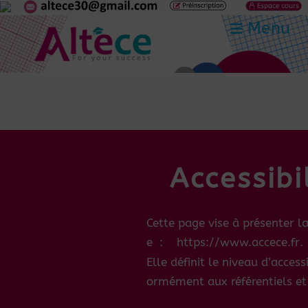
Menu
Accessibi
Cette
page
vise
à
présenter
l
e :
https://
www.
accece.fr
.
Elle
définit
le
niveau
d’accessi
ormément
aux référentiels
et