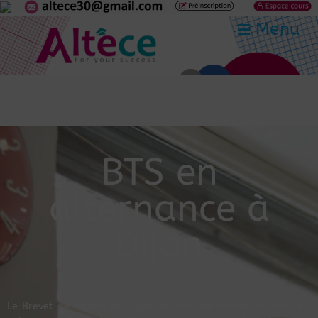
Menu
BTS en
alternance à
Dijon
Le Brevet de Technicien Supérieur est une formation post bac