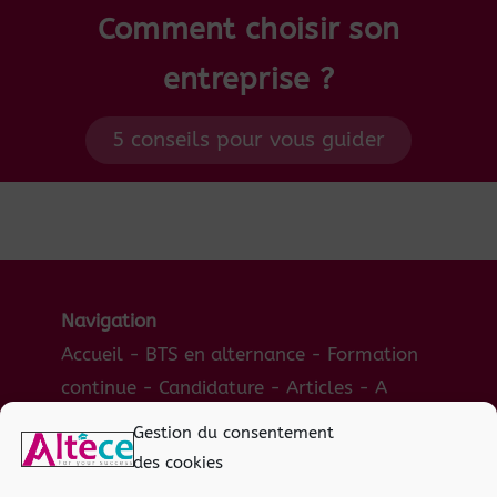
Comment choisir son
entreprise ?
5 conseils pour vous guider
Navigation
Accueil
-
BTS en alternance
-
Formation
continue
-
Candidature
-
Articles
-
A
propos
-
Contact
Gestion du consentement
des cookies